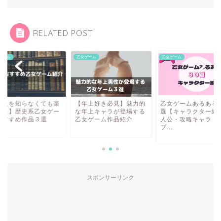
RELATED POST
乙女ゲーム
乙女ゲーム
乙女ゲーム
【年上好き必見】魅力的
乙女ゲームあるある３０
【歴史を知ら
な年上キャラが登場する
選【キャラクター編(主
しめる】歴史
乙女ゲーム作品紹介
人公・攻略キャラ・サ
ムおすすめ作
ブ...
スポンサーリンク