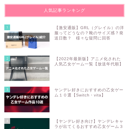
人気記事ランキング
1
【激安通販】GRL（グレイル）の洋
服ってどうなの？靴のサイズ感？発
送日数？ 様々な疑問に回答
2
【2022年最新版】アニメ化された
人気乙女ゲーム一覧【放送年代順】
3
ヤンデレ好きにおすすめの乙女ゲー
ム１０選【Switch・vita】
4
【ヤンデレ好き向け】ヤンデレキャ
ラが出てくるおすすめ乙女ゲーム３