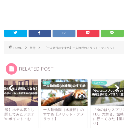
HOME
旅行
【一人旅行のすすめ】一人旅行のメリット・デメリット
RELATED POST
旅行
乙女ゲーム
体験談】ホテル暮らし
一人動物園（水族館）の
『ゆのはなスプリン
２週間してみた／ホテ
すすめ【メリット・デメ
FD』の舞台、城崎温
選びのポイント・お
リット】
に行ってみた【聖地
.
り】