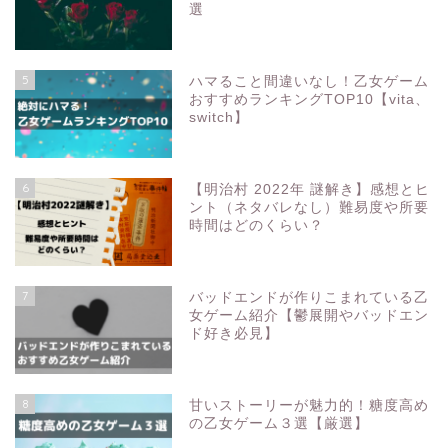
選
5
ハマること間違いなし！乙女ゲーム
おすすめランキングTOP10【vita、
switch】
6
【明治村 2022年 謎解き】感想とヒ
ント（ネタバレなし）難易度や所要
時間はどのくらい？
7
バッドエンドが作りこまれている乙
女ゲーム紹介【鬱展開やバッドエン
ド好き必見】
8
甘いストーリーが魅力的！糖度高め
の乙女ゲーム３選【厳選】